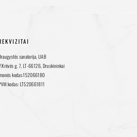
REKVIZITAI
Draugystės sanatorija, UAB
V.Krėvės g. 7, LT-66126, Druskininkai
Įmonės kodas:152066180
PVM kodas: LT520661811