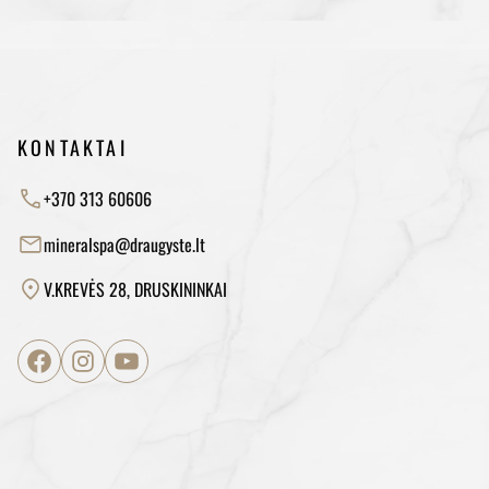
KONTAKTAI
+370 313 60606
mineralspa@draugyste.lt
V.KREVĖS 28, DRUSKININKAI
Facebook
Instagram
YouTube