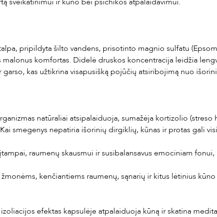
rtą sveikatinimui ir kūno bei psichikos atpalaidavimui.
alpa, pripildyta šilto vandens, prisotinto magnio sulfatu (Epso
alonus komfortas. Didelė druskos koncentracija leidžia lengvai
garso, kas užtikrina visapusišką pojūčių atsiribojimą nuo išorin
ganizmas natūraliai atsipalaiduoja, sumažėja kortizolio (streso
i smegenys nepatiria išorinių dirgiklių, kūnas ir protas gali visi
tampai, raumenų skausmui ir susibalansavus emociniam fonui, le
 žmonėms, kenčiantiems raumenų, sąnarių ir kitus lėtinius kū
izoliacijos efektas kapsulėje atpalaiduoja kūną ir skatina med