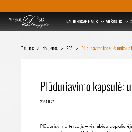
S
NAUJIENOS
APIE MUS
VIEŠBUTIS
S
k
i
p
t
Titulinis
Naujienos
SPA
Plūduriavimo kapsulė: unikalus 
o
c
o
n
t
Plūduriavimo kapsulė: u
e
n
t
2024.11.27
Plūduriavimo terapija – vis labiau populiarė