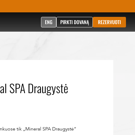
ENG
PIRKTI DOVANĄ
REZERVUOTI
ral SPA Draugystė
ninkuose tik „Mineral SPA Draugystė“