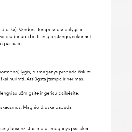
m druska). Vandens temperatūra prilygsta
 plūduriuoti be fizinių pastangų, sukuriant
io pasaulio.
 hormono) lygis, o smegenys pradeda išskirti
škai nurimti. Atslūgsta įtampa ir nerimas.
ngviau užmigsite ir geriau pailsėsite.
no skausmus. Magnio druska padeda
itacinę būseną. Jos metu smegenys pasiekia