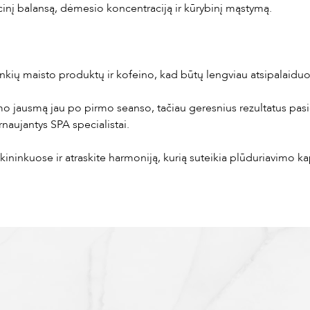
cinį balansą, dėmesio koncentraciją ir kūrybinį mąstymą.
ų maisto produktų ir kofeino, kad būtų lengviau atsipalaiduot
o jausmą jau po pirmo seanso, tačiau geresnius rezultatus pasiek
naujantys SPA specialistai.
ininkuose ir atraskite harmoniją, kurią suteikia plūduriavimo k