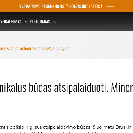
SVEIKATINIMO PROGRAMOMS TAIKOMOS NUOLAIDOS !
VEIKATINIMAS
RESTORANAS
būdas atsipalaiduoti. Mineral SPA Draugystė
nikalus būdas atsipalaiduoti. Mine
jantis poilsio ir gilaus atsipalaidavimo būdas. Šiuo metu Druski