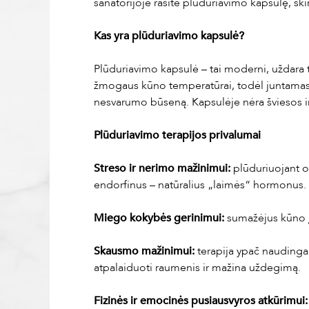
sanatorijoje rasite plūduriavimo kapsulę, ski
Kas yra plūduriavimo kapsulė?
Plūduriavimo kapsulė – tai moderni, uždara t
žmogaus kūno temperatūrai, todėl juntamas m
nesvarumo būseną. Kapsulėje nėra šviesos ir 
Plūduriavimo terapijos privalumai
Streso ir nerimo mažinimui:
plūduriuojant or
endorfinus – natūralius „laimės“ hormonus. Ka
Miego kokybės gerinimui:
sumažėjus kūno į
Skausmo mažinimui:
terapija ypač naudinga
atpalaiduoti raumenis ir mažina uždegimą.
Fizinės ir emocinės pusiausvyros atkūrimui: