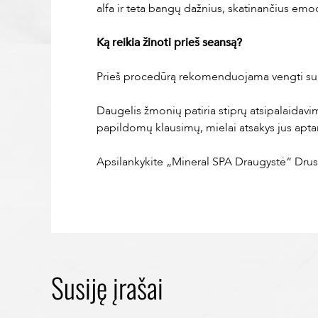
alfa ir teta bangų dažnius, skatinančius emo
Ką reikia žinoti prieš seansą?
Prieš procedūrą rekomenduojama vengti sunki
Daugelis žmonių patiria stiprų atsipalaidavim
papildomų klausimų, mielai atsakys jus aptar
Apsilankykite „Mineral SPA Draugystė“ Drusk
Susiję įrašai