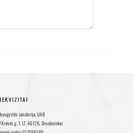
REKVIZITAI
Draugystės sanatorija, UAB
V.Krėvės g. 7, LT-66126, Druskininkai
Įmonės kodas:152066180