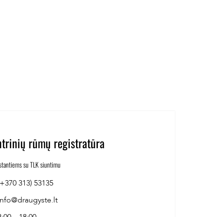
trinių rūmų registratūra
stantiems su TLK siuntimu
(+370 313) 53135
info@draugyste.lt