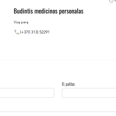
Budintis medicinos personalas
Visą parą
(+370 313) 52291
El. paštas