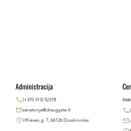
Administracija
Cen
Atvyk
(+370 313) 52378
sanatorija@draugyste.lt
V.Krėvės g. 7, 66126 Druskininkai