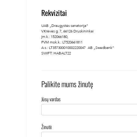
Rekvizitai
UAB „Draugystės sanatorija”
V.Krėvės g. 7, 66126 Druskininkai
Įm.k.: 152066180,
PVM mok.k.: LT520661811
A.s.: LT357300010002220047 AB „Swedbank”
SWIFT: HABALT22
Palikite mums žinutę
Jūsų vardas
Žinutė