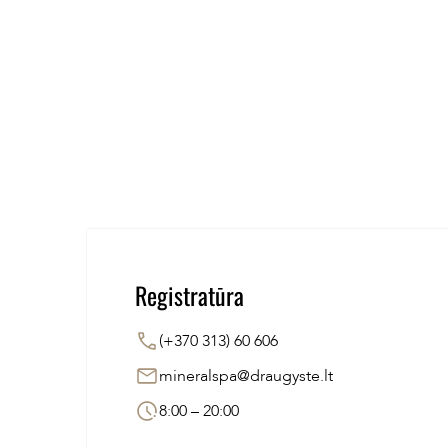
Registratūra
(+370 313) 60 606
mineralspa@draugyste.lt
8:00 – 20:00