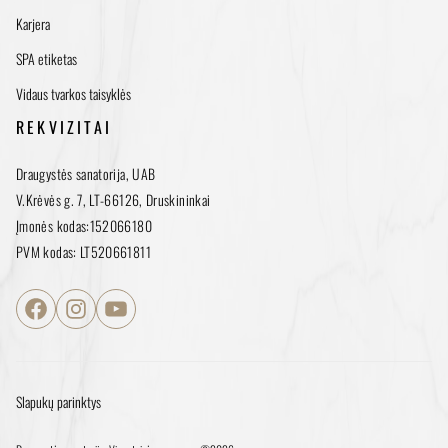
Karjera
SPA etiketas
Vidaus tvarkos taisyklės
REKVIZITAI
Draugystės sanatorija, UAB
V.Krėvės g. 7, LT-66126, Druskininkai
Įmonės kodas:152066180
PVM kodas: LT520661811
Facebook
Instagram
YouTube
Slapukų parinktys