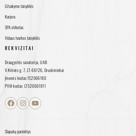
Užsakymo taisyklės
Karjera
SPA etiketas
Vidaus tvarkos taisyklės
REKVIZITAI
Draugystės sanatorija, UAB
V.Krėvės g. 7, LT-66126, Druskininkai
Įmonės kodas:152066180
PVM kodas: LT520661811
Facebook
Instagram
YouTube
Slapukų parinktys