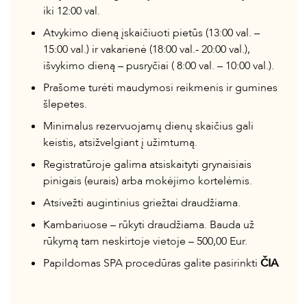
iki 12:00 val.
Atvykimo dieną įskaičiuoti pietūs (13:00 val. –
15:00 val.) ir vakarienė (18:00 val.- 20:00 val.),
išvykimo dieną – pusryčiai ( 8:00 val. – 10:00 val.).
Prašome turėti maudymosi reikmenis ir gumines
šlepetes.
Minimalus rezervuojamų dienų skaičius gali
keistis, atsižvelgiant į užimtumą.
Registratūroje galima atsiskaityti grynaisiais
pinigais (eurais) arba mokėjimo kortelėmis.
Atsivežti augintinius griežtai draudžiama.
Kambariuose – rūkyti draudžiama. Bauda už
rūkymą tam neskirtoje vietoje – 500,00 Eur.
Papildomas SPA procedūras galite pasirinkti
ČIA