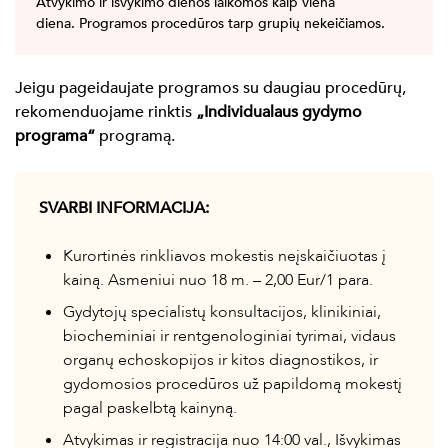
Atvykimo ir išvykimo dienos laikomos kaip viena
diena. Programos procedūros tarp grupių nekeičiamos.
Jeigu pageidaujate programos su daugiau procedūrų,
rekomenduojame rinktis
„Individualaus gydymo
programa“
programą.
SVARBI INFORMACIJA:
Kurortinės rinkliavos mokestis neįskaičiuotas į
kainą. Asmeniui nuo 18 m. – 2,00 Eur/1 para.
Gydytojų specialistų konsultacijos, klinikiniai,
biocheminiai ir rentgenologiniai tyrimai, vidaus
organų echoskopijos ir kitos diagnostikos, ir
gydomosios procedūros už papildomą mokestį
pagal paskelbtą kainyną.
Atvykimas ir registracija nuo 14:00 val., Išvykimas