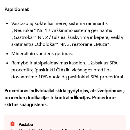
Papildomai:
Vaistažolių kokteiliai: nervų sistemą raminantis
„Neurokar“ Nr. 1 / virškinimo sistemą gerinantis
„Gastrokar“ Nr. 2 / tulžies išsiskyrimą ir kepenų veiklą
skatinantis „Cholokar“ Nr. 3, restorane „Mūza“;
Mineralinio vandens gėrimas.
Ramybė ir atsipalaidavimas kasdien. Užsisakius SPA
procedūrą (
pasirinkti ČIA
) iki viešnagės pradžios,
dovanosime
10%
nuolaidą pasirinktai SPA procedūrai.
Procedūras individualiai skiria gydytojas, atsižvelgdamas į
procedūrų indikacijas ir kontraindikacijas. Procedūros
skirtos suaugusiems.
Pastaba