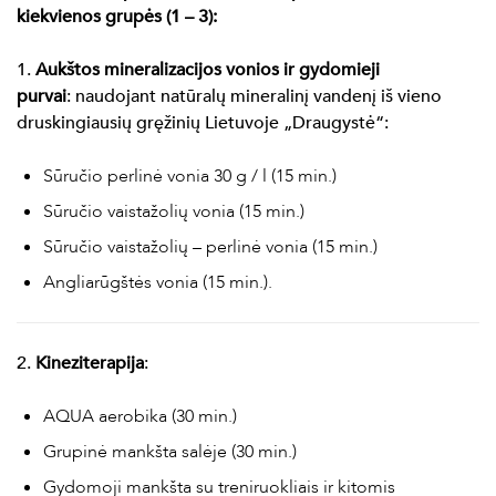
kiekvienos grupės (1 – 3):
1.
Aukštos mineralizacijos vonios ir gydomieji
purvai
: naudojant natūralų mineralinį vandenį iš vieno
druskingiausių gręžinių Lietuvoje „Draugystė“:
Sūručio perlinė vonia 30 g / l (15 min.)
Sūručio vaistažolių vonia (15 min.)
Sūručio vaistažolių – perlinė vonia (15 min.)
Angliarūgštės vonia (15 min.).
2.
Kineziterapija
:
AQUA aerobika (30 min.)
Grupinė mankšta salėje (30 min.)
Gydomoji mankšta su treniruokliais ir kitomis