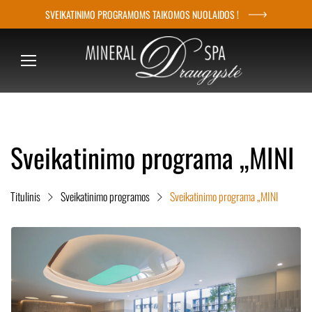
SVEIKATINIMO PROGRAMOMS TAIKOMOS NUOLAIDOS !
S
k
i
p
t
o
c
Sveikatinimo programa „MINI
o
n
t
Titulinis
Sveikatinimo programos
Sveikatinimo programa „MINI
e
n
t