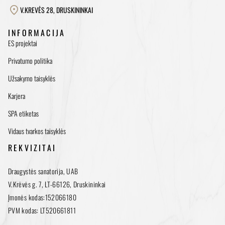
V.KREVĖS 28, DRUSKININKAI
INFORMACIJA
ES projektai
Privatumo politika
Užsakymo taisyklės
Karjera
SPA etiketas
Vidaus tvarkos taisyklės
REKVIZITAI
Draugystės sanatorija, UAB
V.Krėvės g. 7, LT-66126, Druskininkai
Įmonės kodas:152066180
PVM kodas: LT520661811